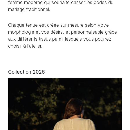
femme moderne qui souhaite casser les codes du
mariage traditionnel.
Chaque tenue est créée sur mesure selon votre
morphologie et vos désirs, et personnalisable grâce
aux différents tissus parmi lesquels vous pourrez
choisir à l’atelier.
Collection 2026
L
a
B
o
h
è
m