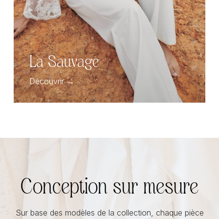
L
a
S
a
u
v
a
g
e
Découvrir →
Conception sur mesure
Sur base des modèles de la collection, chaque pièce